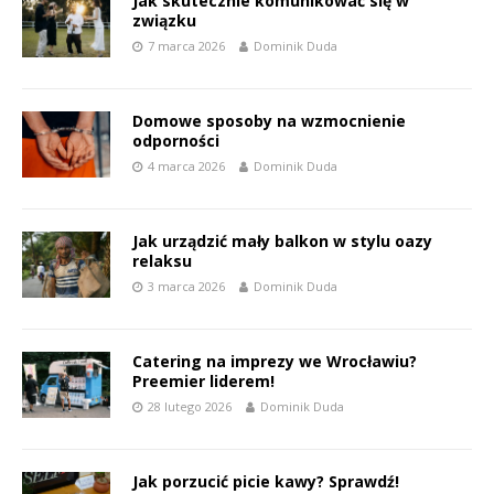
Jak skutecznie komunikować się w
związku
7 marca 2026
Dominik Duda
Domowe sposoby na wzmocnienie
odporności
4 marca 2026
Dominik Duda
Jak urządzić mały balkon w stylu oazy
relaksu
3 marca 2026
Dominik Duda
Catering na imprezy we Wrocławiu?
Preemier liderem!
28 lutego 2026
Dominik Duda
Jak porzucić picie kawy? Sprawdź!