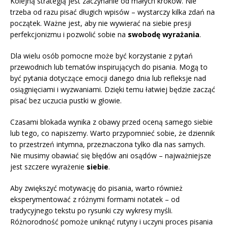
Kolejną strategią jest zaczynanie od małych kroków. Nie
trzeba od razu pisać długich wpisów – wystarczy kilka zdań na
początek. Ważne jest, aby nie wywierać na siebie presji
perfekcjonizmu i pozwolić sobie na
swobodę wyrażania
.
Dla wielu osób pomocne może być korzystanie z pytań
przewodnich lub tematów inspirujących do pisania. Mogą to
być pytania dotyczące emocji danego dnia lub refleksje nad
osiągnięciami i wyzwaniami. Dzięki temu łatwiej będzie zacząć
pisać bez uczucia pustki w głowie.
Czasami blokada wynika z obawy przed oceną samego siebie
lub tego, co napiszemy. Warto przypomnieć sobie, że dziennik
to przestrzeń intymna, przeznaczona tylko dla nas samych.
Nie musimy obawiać się błędów ani osądów – najważniejsze
jest szczere wyrażenie
siebie
.
Aby zwiększyć motywację do pisania, warto również
eksperymentować z różnymi formami notatek – od
tradycyjnego tekstu po rysunki czy wykresy myśli.
Różnorodność pomoże uniknąć rutyny i uczyni proces pisania