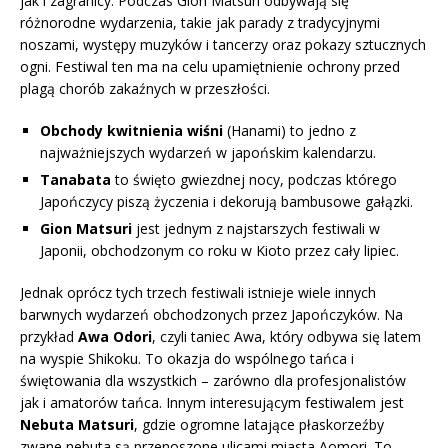
jak i zagranicy. Podczas Gion Matsuri odbywają się
różnorodne wydarzenia, takie jak parady z tradycyjnymi
noszami, występy muzyków i tancerzy oraz pokazy sztucznych
ogni. Festiwal ten ma na celu upamiętnienie ochrony przed
plagą chorób zakaźnych w przeszłości.
Obchody kwitnienia wiśni
(Hanami) to jedno z
najważniejszych wydarzeń w japońskim kalendarzu.
Tanabata
to święto gwiezdnej nocy, podczas którego
Japończycy piszą życzenia i dekorują bambusowe gałązki.
Gion Matsuri
jest jednym z najstarszych festiwali w
Japonii, obchodzonym co roku w Kioto przez cały lipiec.
Jednak oprócz tych trzech festiwali istnieje wiele innych
barwnych wydarzeń obchodzonych przez Japończyków. Na
przykład
Awa Odori
, czyli taniec Awa, który odbywa się latem
na wyspie Shikoku. To okazja do wspólnego tańca i
świętowania dla wszystkich – zarówno dla profesjonalistów
jak i amatorów tańca. Innym interesującym festiwalem jest
Nebuta Matsuri
, gdzie ogromne latające płaskorzeźby
zwane nebuta są przenoszone ulicami miasta Aomori. To