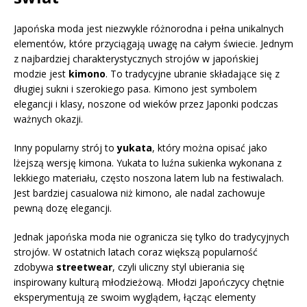
Japońska moda jest niezwykle różnorodna i pełna unikalnych
elementów, które przyciągają uwagę na całym świecie. Jednym
z najbardziej charakterystycznych strojów w japońskiej
modzie jest
kimono
. To tradycyjne ubranie składające się z
długiej sukni i szerokiego pasa. Kimono jest symbolem
elegancji i klasy, noszone od wieków przez Japonki podczas
ważnych okazji.
Inny popularny strój to
yukata
, który można opisać jako
lżejszą wersję kimona. Yukata to luźna sukienka wykonana z
lekkiego materiału, często noszona latem lub na festiwalach.
Jest bardziej casualowa niż kimono, ale nadal zachowuje
pewną dozę elegancji.
Jednak japońska moda nie ogranicza się tylko do tradycyjnych
strojów. W ostatnich latach coraz większą popularność
zdobywa
streetwear
, czyli uliczny styl ubierania się
inspirowany kulturą młodzieżową. Młodzi Japończycy chętnie
eksperymentują ze swoim wyglądem, łącząc elementy