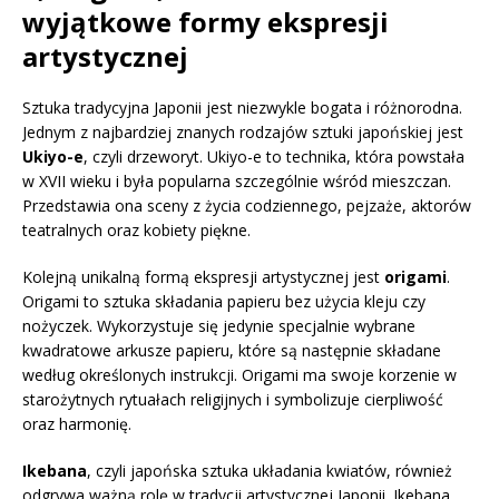
wyjątkowe formy ekspresji
artystycznej
Sztuka tradycyjna Japonii jest niezwykle bogata i różnorodna.
Jednym z najbardziej znanych rodzajów sztuki japońskiej jest
Ukiyo-e
, czyli drzeworyt. Ukiyo-e to technika, która powstała
w XVII wieku i była popularna szczególnie wśród mieszczan.
Przedstawia ona sceny z życia codziennego, pejzaże, aktorów
teatralnych oraz kobiety piękne.
Kolejną unikalną formą ekspresji artystycznej jest
origami
.
Origami to sztuka składania papieru bez użycia kleju czy
nożyczek. Wykorzystuje się jedynie specjalnie wybrane
kwadratowe arkusze papieru, które są następnie składane
według określonych instrukcji. Origami ma swoje korzenie w
starożytnych rytuałach religijnych i symbolizuje cierpliwość
oraz harmonię.
Ikebana
, czyli japońska sztuka układania kwiatów, również
odgrywa ważną rolę w tradycji artystycznej Japonii. Ikebana