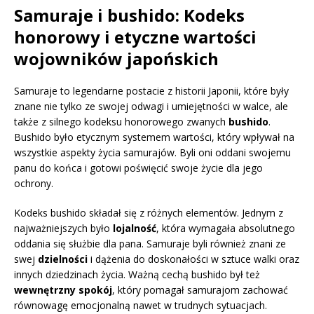
Samuraje i bushido: Kodeks
honorowy i etyczne wartości
wojowników japońskich
Samuraje to legendarne postacie z historii Japonii, które były
znane nie tylko ze swojej odwagi i umiejętności w walce, ale
także z silnego kodeksu honorowego zwanych
bushido
.
Bushido było etycznym systemem wartości, który wpływał na
wszystkie aspekty życia samurajów. Byli oni oddani swojemu
panu do końca i gotowi poświęcić swoje życie dla jego
ochrony.
Kodeks bushido składał się z różnych elementów. Jednym z
najważniejszych było
lojalność
, która wymagała absolutnego
oddania się służbie dla pana. Samuraje byli również znani ze
swej
dzielności
i dążenia do doskonałości w sztuce walki oraz
innych dziedzinach życia. Ważną cechą bushido był też
wewnętrzny spokój
, który pomagał samurajom zachować
równowagę emocjonalną nawet w trudnych sytuacjach.