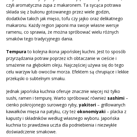
czyli aromatyczna zupa z makaronem. Ta sycąca potrawa
składa się z bulionu gotowanego przez wiele godzin,
dodatków takich jak mięso, tofu czy jajko oraz delikatnego
makaronu. Każdy region Japonii ma swoje własne wersje
ramenu, co sprawia, że można spróbować wielu różnych
smaków tego tradycyjnego dania.
Tempura
to kolejna ikona japońskiej kuchni. Jest to sposób
przyrządzania potraw poprzez ich obtaczanie w cieście i
smażenie na głębokim oleju. Najczęściej używa się do tego
celu warzyw lub owoców morza. Efektem są chrupiące i lekkie
przekąski o subtelnym smaku.
Jednak japońska kuchnia oferuje znacznie więcej niż tylko
sushi, ramen i tempurę. Warto spróbować również
sashimi
–
cienko pokrojonego surowego ryby,
yakitori
– grillowanych
kawałków mięsa na patyku, czy też
okonomiyaki
– placka z
kapusty i składników według własnego wyboru. Japońska
kuchnia to prawdziwa uczta dla podniebienia i niezwykłe
doświadczenie smakowe.