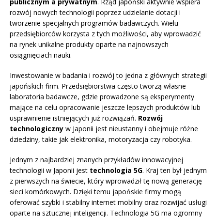
publicznym a prywatnym
. Rząd japoński aktywnie wspiera
rozwój nowych technologii poprzez udzielanie dotacji i
tworzenie specjalnych programów badawczych. Wielu
przedsiębiorców korzysta z tych możliwości, aby wprowadzić
na rynek unikalne produkty oparte na najnowszych
osiągnięciach nauki.
Inwestowanie w badania i rozwój to jedna z głównych strategii
japońskich firm. Przedsiębiorstwa często tworzą własne
laboratoria badawcze, gdzie prowadzone są eksperymenty
mające na celu opracowanie jeszcze lepszych produktów lub
usprawnienie istniejących już rozwiązań.
Rozwój
technologiczny
w Japonii jest nieustanny i obejmuje różne
dziedziny, takie jak elektronika, motoryzacja czy robotyka.
Jednym z najbardziej znanych przykładów innowacyjnej
technologii w Japonii jest
technologia 5G
. Kraj ten był jednym
z pierwszych na świecie, który wprowadził tę nową generację
sieci komórkowych. Dzięki temu japońskie firmy mogą
oferować szybki i stabilny internet mobilny oraz rozwijać usługi
oparte na sztucznej inteligencji. Technologia 5G ma ogromny