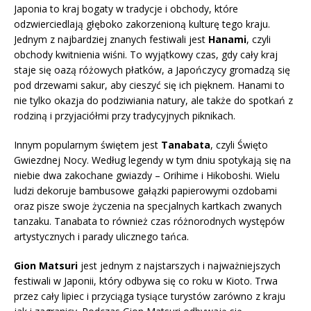
Japonia to kraj bogaty w tradycje i obchody, które
odzwierciedlają głęboko zakorzenioną kulturę tego kraju.
Jednym z najbardziej znanych festiwali jest
Hanami
, czyli
obchody kwitnienia wiśni. To wyjątkowy czas, gdy cały kraj
staje się oazą różowych płatków, a Japończycy gromadzą się
pod drzewami sakur, aby cieszyć się ich pięknem. Hanami to
nie tylko okazja do podziwiania natury, ale także do spotkań z
rodziną i przyjaciółmi przy tradycyjnych piknikach.
Innym popularnym świętem jest
Tanabata
, czyli Święto
Gwiezdnej Nocy. Według legendy w tym dniu spotykają się na
niebie dwa zakochane gwiazdy – Orihime i Hikoboshi. Wielu
ludzi dekoruje bambusowe gałązki papierowymi ozdobami
oraz pisze swoje życzenia na specjalnych kartkach zwanych
tanzaku. Tanabata to również czas różnorodnych występów
artystycznych i parady ulicznego tańca.
Gion Matsuri
jest jednym z najstarszych i najważniejszych
festiwali w Japonii, który odbywa się co roku w Kioto. Trwa
przez cały lipiec i przyciąga tysiące turystów zarówno z kraju