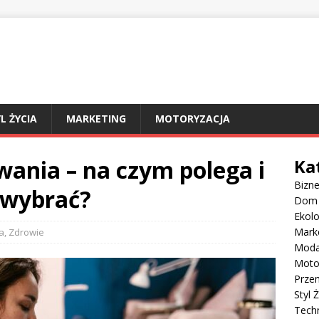
L ŻYCIA
MARKETING
MOTORYZACJA
wania – na czym polega i
Ka
Bizn
 wybrać?
Dom
Ekolo
Mark
a
,
Zdrowie
Mod
Moto
Prze
Styl 
Tech