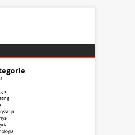
tegorie
es
gia
eting
a
ryzacja
mysł
Życia
nologia