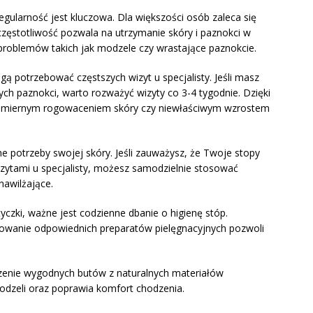
egularność jest kluczowa. Dla większości osób zaleca się
częstotliwość pozwala na utrzymanie skóry i paznokci w
roblemów takich jak modzele czy wrastające paznokcie.
 potrzebować częstszych wizyt u specjalisty. Jeśli masz
ych paznokci, warto rozważyć wizyty co 3-4 tygodnie. Dzięki
admiernym rogowaceniem skóry czy niewłaściwym wzrostem
 potrzeby swojej skóry. Jeśli zauważysz, że Twoje stopy
izytami u specjalisty, możesz samodzielnie stosować
nawilżające.
yczki, ważne jest codzienne dbanie o higienę stóp.
osowanie odpowiednich preparatów pielęgnacyjnych pozwoli
zenie wygodnych butów z naturalnych materiałów
odzeli oraz poprawia komfort chodzenia.