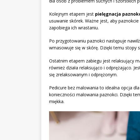
dla osób z problemem suchych i szorstkich pi
Kolejnym etapem jest
pielęgnacja paznok
usuwanie skórek. Ważne jest, aby paznokcie b
zapobiega ich wrastaniu.
Po przygotowaniu paznokci następuje nawilżen
wmasowuje się w skórę. Dzięki temu stopy są
Ostatnim etapem zabiegu jest relaksujący ma
również działa relaksująco i odprężająco. J
się zrelaksowanym i odprężonym.
Pedicure bez malowania to idealna opcja dla
konieczności malowania paznokci. Dzięki tem
miękka.