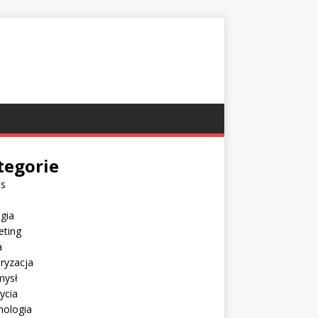
tegorie
es
gia
eting
a
ryzacja
mysł
Życia
nologia