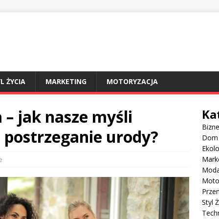
L ŻYCIA
MARKETING
MOTORYZACJA
 – jak nasze myśli
Ka
Bizn
 postrzeganie urody?
Dom
Ekolo
Mark
e
Mod
Moto
Prze
Styl 
Tech