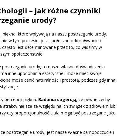
hologii – jak różne czynniki
rzeganie urody?
ji piękna, które wpływają na nasze postrzeganie urody.
enie w tym procesie, jest społeczne oddziaływanie i
 często jest determinowane przez to, co widzimy w
aszym społeczeństwie.
e postrzeganie urody, to nasze własne doświadczenia
a ma inne upodobania estetyczne i może mieć swoje
 osoba może cenić naturalność i prostotę, podczas gdy inna
tylizacje.
y percepcji piękna.
Badania sugerują,
że pewne cechy
atrakcyjniejsze ze względu na ich związek z zdrowiem lub
zy czy proporcjonalność ciała mogą być postrzegane jako
sze postrzeganie urody, jest nasze własne samopoczucie i