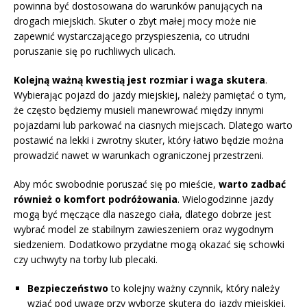
powinna być dostosowana do warunków panujących na
drogach miejskich. Skuter o zbyt małej mocy może nie
zapewnić wystarczającego przyspieszenia, co utrudni
poruszanie się po ruchliwych ulicach.
Kolejną ważną kwestią jest rozmiar i waga skutera
.
Wybierając pojazd do jazdy miejskiej, należy pamiętać o tym,
że często będziemy musieli manewrować między innymi
pojazdami lub parkować na ciasnych miejscach. Dlatego warto
postawić na lekki i zwrotny skuter, który łatwo będzie można
prowadzić nawet w warunkach ograniczonej przestrzeni.
Aby móc swobodnie poruszać się po mieście,
warto zadbać
również o komfort podróżowania
. Wielogodzinne jazdy
mogą być męczące dla naszego ciała, dlatego dobrze jest
wybrać model ze stabilnym zawieszeniem oraz wygodnym
siedzeniem. Dodatkowo przydatne mogą okazać się schowki
czy uchwyty na torby lub plecaki.
Bezpieczeństwo
to kolejny ważny czynnik, który należy
wziąć pod uwagę przy wyborze skutera do jazdy miejskiej.