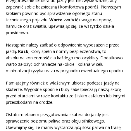
Przygotowanie skutera do jazdy jest niezwykle ważne, aby
zapewnić sobie bezpieczną i komfortową podróż. Pierwszym
krokiem powinno być sprawdzenie ogólnego stanu
technicznego pojazdu.
Warto
zwrócić uwagę na opony,
hamulce oraz światła, upewniając się, że wszystko działa
prawidłowo.
Następnie należy zadbać o odpowiednie wyposażenie przed
jazdą.
Kask
, który spełnia normy bezpieczeństwa, to
absolutna konieczność dla każdego motocyklisty. Dodatkowo
warto założyć ochraniacze na łokcie i kolana w celu
minimalizacji ryzyka urazu w przypadku ewentualnego upadku.
Pamiętajmy również o właściwym ubiorze podczas jazdy na
skuterze. Wygodne spodnie i buty zabezpieczają naszą skórę
przed otarciami w razie kontaktu ze śliskim asfaltem lub innymi
przeszkodami na drodze.
Ostatnim etapem przygotowania skutera do jazdy jest
sprawdzenie poziomu paliwa oraz oleju silnikowego.
Upewnijmy się, że mamy wystarczającą ilość paliwa na trasę