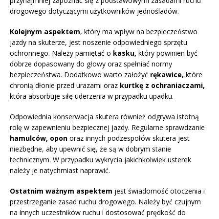
przynajmniej zapoznać się z podstawowymi zasadami ruchu
drogowego dotyczącymi użytkowników jednośladów.
Kolejnym aspektem
, który ma wpływ na bezpieczeństwo
jazdy na skuterze, jest noszenie odpowiedniego sprzętu
ochronnego. Należy pamiętać o
kasku,
który powinien być
dobrze dopasowany do głowy oraz spełniać normy
bezpieczeństwa. Dodatkowo warto założyć
rękawice,
które
chronią dłonie przed urazami oraz
kurtkę z ochraniaczami,
która absorbuje siłę uderzenia w przypadku upadku.
Odpowiednia konserwacja skutera również odgrywa istotną
rolę w zapewnieniu bezpiecznej jazdy. Regularne sprawdzanie
hamulców, opon
oraz innych podzespołów skutera jest
niezbędne, aby upewnić się, że są w dobrym stanie
technicznym. W przypadku wykrycia jakichkolwiek usterek
należy je natychmiast naprawić.
Ostatnim ważnym aspektem
jest świadomość otoczenia i
przestrzeganie zasad ruchu drogowego. Należy być czujnym
na innych uczestników ruchu i dostosować prędkość do